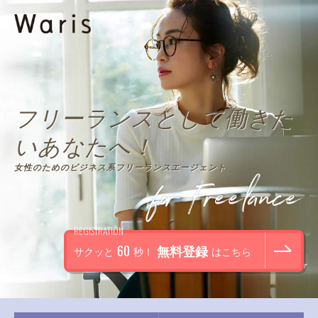
フリーランスとして働きた
いあなたへ！
女性のためのビジネス系フリーランスエージェント
REGISTRATION
60
無料登録
サクッと
秒！
はこちら