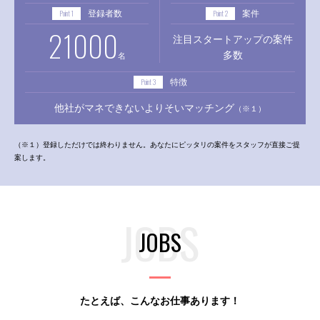
Point 1
Point 2
登録者数
案件
21000
注目スタートアップの案件
多数
名
Point 3
特徴
他社がマネできない
よりそいマッチング
（※１）
（※１）登録しただけでは終わりません。あなたにピッタリの案件をスタッフが直接ご提
案します。
JOBS
たとえば、こんなお仕事あります！