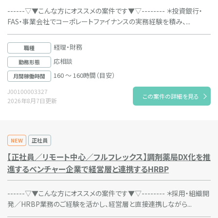
------▽▼こんな方にオススメの案件です▼▽-------- ＊投資銀行・
FAS・事業会社でコーポレートファイナンスの実務経験を積み、...
経理・財務
職種
応相談
勤務形態
160 ～ 160時間（目安）
月間稼働時間
J00100003327
この案件の詳細を見る
2026年8月7日更新
NEW
正社員
【正社員／リモート中心／フルフレックス】調剤薬局DX化を推
進するベンチャー企業で経営層と連携するHRBP
------▽▼こんな方にオススメの案件です▼▽-------- ＊採用・組織開
発／HRBP業務のご経験を活かし、経営層と直接連携しながら...