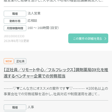
販営業のご経験を活かし、大手法人や地域の複数店舗展開法人と...
法人営業
職種
応相談
勤務形態
160 ～ 160時間（目安）
月間稼働時間
J00100003330
この案件の詳細を見る
2026年8月7日更新
NEW
正社員
【正社員／リモート中心／フルフレックス】調剤薬局DX化を推
進するベンチャー企業での労務担当
------▽▼こんな方にオススメの案件です▼▽-------- ＊100名以上の
事業会社での労務経験を活かし、社員対応や制度運用を通じて...
人事
職種