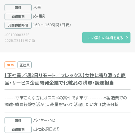
人事
職種
応相談
勤務形態
160 ～ 160時間（目安）
月間稼働時間
J00100003326
この案件の詳細を見る
2026年8月7日更新
NEW
正社員
【正社員／週2日リモート／フレックス】女性に寄り添った商
品・サービス企画開発企業で化粧品の購買・調達担当
------▽▼こんな方にオススメの案件です▼▽-------- ＊製造業での
調達・購買経験を活かし、裁量を持って活躍したい方 ＊数値分析...
バイヤー・MD
職種
出社必須日あり
勤務形態