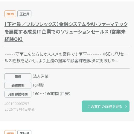
NEW
正社員
【正社員／フルフレックス】金融システムやAI・ファーマテック
を展開する成長IT企業でのソリューションセールス（営業未
経験OK）
------▽▼こんな方にオススメの案件です▼▽-------- ＊SE・プリセー
ルス経験を活かし、より上流の提案や顧客課題解決に挑戦した...
法人営業
職種
応相談
勤務形態
160 ～ 160時間（目安）
月間稼働時間
J00100003297
この案件の詳細を見る
2026年8月4日更新
NEW
正社員