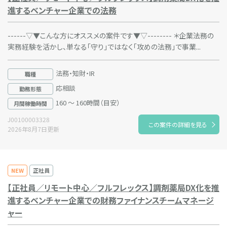
進するベンチャー企業での法務
------▽▼こんな方にオススメの案件です▼▽-------- ＊企業法務の
実務経験を活かし、単なる「守り」ではなく「攻めの法務」で事業...
法務・知財・IR
職種
応相談
勤務形態
160 ～ 160時間（目安）
月間稼働時間
J00100003328
この案件の詳細を見る
2026年8月7日更新
NEW
正社員
【正社員／リモート中心／フルフレックス】調剤薬局DX化を推
進するベンチャー企業での財務ファイナンスチームマネージ
ャー