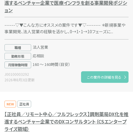
進するベンチャー企業で医療インフラを創る事業開発ポジシ
ョン
------▽▼こんな方にオススメの案件です▼▽-------- ＊新規事業や
事業開発、法人営業の経験を活かし、0→1・1→10フェーズに...
法人営業
職種
応相談
勤務形態
160 ～ 160時間（目安）
月間稼働時間
J00100003292
この案件の詳細を見る
2026年8月3日更新
NEW
正社員
【正社員／リモート中心／フルフレックス】調剤薬局DX化を推
進するベンチャー企業でのDXコンサルタント（CSエンタープ
ライズ領域）