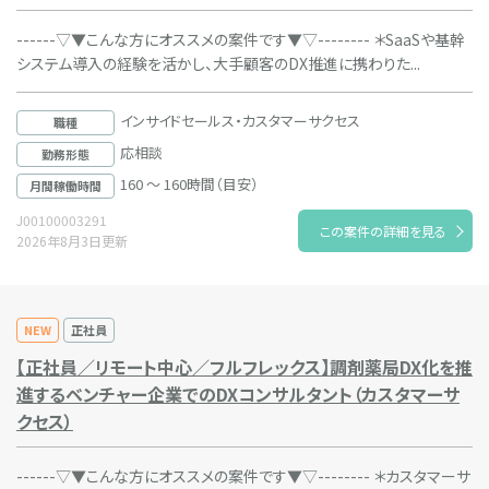
------▽▼こんな方にオススメの案件です▼▽-------- ＊SaaSや基幹
システム導入の経験を活かし、大手顧客のDX推進に携わりた...
インサイドセールス・カスタマーサクセス
職種
応相談
勤務形態
160 ～ 160時間（目安）
月間稼働時間
J00100003291
この案件の詳細を見る
2026年8月3日更新
NEW
正社員
【正社員／リモート中心／フルフレックス】調剤薬局DX化を推
進するベンチャー企業でのDXコンサルタント（カスタマーサ
クセス）
------▽▼こんな方にオススメの案件です▼▽-------- ＊カスタマーサ