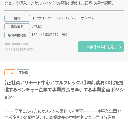
クセスや導入コンサルティングの経験を活かし、顧客の経営課題...
インサイドセールス・カスタマーサクセス
職種
応相談
勤務形態
160 ～ 160時間（目安）
月間稼働時間
J00100003290
この案件の詳細を見る
2026年8月3日更新
NEW
正社員
【正社員／リモート中心／フルフレックス】調剤薬局DX化を推
進するベンチャー企業で事業成長を牽引する事業企画ポジシ
ョン
------▽▼こんな方にオススメの案件です▼▽-------- ＊事業企画や
経営企画の経験を活かし、事業成長の中核を担いたい方 ＊経営層...