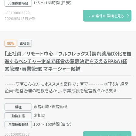
145 ～ 160時間（目安）
月間稼働時間
J00100003309
この案件の詳細を見る
2026年8月5日更新
NEW
正社員
【正社員／リモート中心／フルフレックス】調剤薬局DX化を推
進するベンチャー企業で経営の意思決定を支えるFP&A（経
営管理・事業管理）マネージャー候補
------▽▼こんな方にオススメの案件です▼▽-------- ＊FP&A・経営
企画・経営管理の経験を活かし、事業成長を経営視点から支え...
経営戦略・経営管理
職種
応相談
勤務形態
160 ～ 160時間（目安）
月間稼働時間
J00100003303