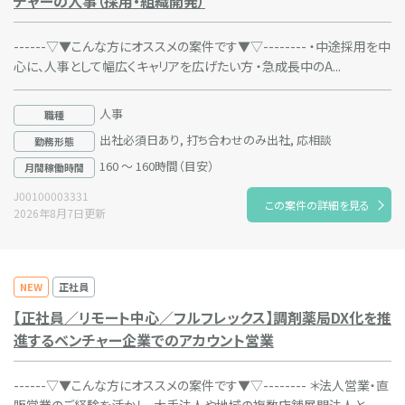
チャーの人事（採用・組織開発）
------▽▼こんな方にオススメの案件です▼▽-------- ・中途採用を中
心に、人事として幅広くキャリアを広げたい方 ・急成長中のA...
人事
職種
出社必須日あり, 打ち合わせのみ出社, 応相談
勤務形態
160 ～ 160時間（目安）
月間稼働時間
J00100003331
この案件の詳細を見る
2026年8月7日更新
NEW
正社員
【正社員／リモート中心／フルフレックス】調剤薬局DX化を推
進するベンチャー企業でのアカウント営業
------▽▼こんな方にオススメの案件です▼▽-------- ＊法人営業・直