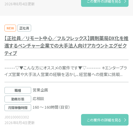
この案件の詳細を見る
2026年8月4日更新
NEW
正社員
【正社員／リモート中心／フルフレックス】調剤薬局DX化を推
進するベンチャー企業での大手法人向けアカウントエグゼク
ティブ
------▽▼こんな方にオススメの案件です▼▽-------- ＊エンタープラ
イズ営業や大手法人営業の経験を活かし、経営層への提案に挑戦...
営業企画
職種
応相談
勤務形態
160 ～ 160時間（目安）
月間稼働時間
J00100003302
この案件の詳細を見る
2026年8月4日更新