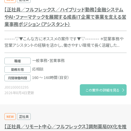
【正社員／フルフレックス／ハイブリッド勤務】金融システム
やAI・ファーマテックを展開する成長IT企業で事業を支える営
業事務ポジション（アシスタント）
------▽▼こんな方にオススメの案件です▼▽-------- ＊営業事務や
営業アシスタントの経験を活かし、働きやすい環境で長く活躍した...
一般事務・営業事務
職種
応相談
勤務形態
160 ～ 160時間（目安）
月間稼働時間
J00100003295
この案件の詳細を見る
2026年8月4日更新
NEW
正社員
【正社員／リモート中心／フルフレックス】調剤薬局DX化を推