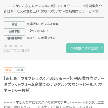
------▽▼こんな方にオススメの案件です▼▽-------- ＊新規事業や
新規サービスの立ち上げに携わりたい方 ＊富裕層向けサービスや...
事業戦略・ビジネス開発
職種
出社必須日あり
勤務形態
160 ～ 160時間（目安）
月間稼働時間
J00100003248
この案件の詳細を見る
2026年7月24日更新
NEW
正社員
【正社員／フルフレックス／週2リモート】小売り業界向けデー
タプラットフォーム企業でのデジタルアカウントセールス（マ
ネージャー候補）
------▽▼こんな方にオススメの案件です▼▽-------- ＊デジタル広告
営業の経験を活かし、より提案力・営業力を高めたい方 ＊急成...