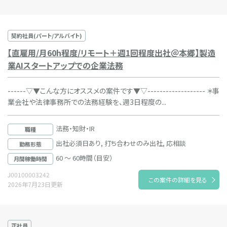
契約社員(パート/アルバイト)
【直雇用/月60h程度/リモート＋週1回程度出社＠本郷】製造
業AIスタートアップでの企業法務
------▽▼こんな方にオススメの案件です▼▽------------------- ＊事
業会社や法律事務所での法務経験を、週3日程度の...
法務・知財・IR
職種
出社必須日あり, 打ち合わせのみ出社, 応相談
勤務形態
60 ～ 60時間（目安）
月間稼働時間
J00100003242
この案件の詳細を見る
2026年7月23日更新
正社員