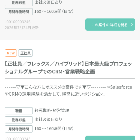
出社必須日あり
勤務形態
160 ～ 160時間（目安）
月間稼働時間
J00100003246
この案件の詳細を見る
2026年7月24日更新
NEW
正社員
【正社員／フレックス／ハイブリッド】日本最大級プロフェッ
ショナルグループでのCRM・営業戦略企画
------▽▼こんな方にオススメの案件です▼▽-------- ＊Salesforce
やCRMの運用経験を活かして、経営に近いポジション...
経営戦略・経営管理
職種
出社必須日あり
勤務形態
160 ～ 160時間（目安）
月間稼働時間
J00100003245