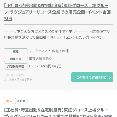
【正社員・時差出勤＆在宅制度有】東証グロース上場グルー
プ・ラグジュアリーリユース企業での販売企画・イベント企画
担当
------▽▼こんな方にオススメの案件です▼▽-------- ＊店舗運営や
店長経験を活かして企画職へキャリアチェンジしたい方 ＊イベン...
マーケティング・広報その他
職種
出社必須日あり
勤務形態
160 ～ 160時間（目安）
月間稼働時間
J00100003250
この案件の詳細を見る
2026年7月24日更新
NEW
正社員
【正社員・時差出勤＆在宅制度有】東証グロース上場グルー
プ・ラグジュアリーリユース企業での越境ECサイト企画・開発