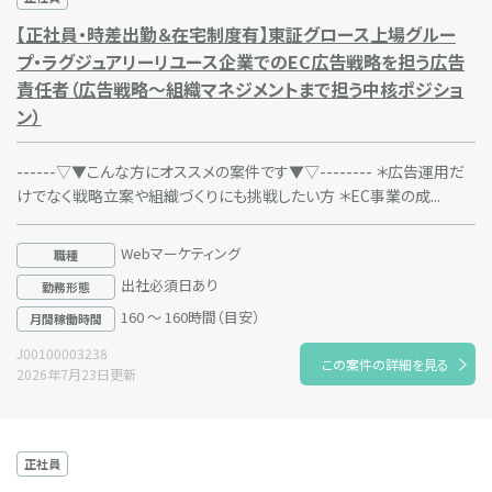
【正社員・時差出勤＆在宅制度有】東証グロース上場グルー
プ・ラグジュアリーリユース企業でのEC広告戦略を担う広告
責任者（広告戦略～組織マネジメントまで担う中核ポジショ
ン）
------▽▼こんな方にオススメの案件です▼▽-------- ＊広告運用だ
けでなく戦略立案や組織づくりにも挑戦したい方 ＊EC事業の成...
Webマーケティング
職種
出社必須日あり
勤務形態
160 ～ 160時間（目安）
月間稼働時間
J00100003238
この案件の詳細を見る
2026年7月23日更新
正社員