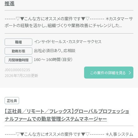
推進
------▽▼こんな方にオススメの案件です▼▽-------- ＊カスタマーサ
ポートの経験を活かし、組織づくりや業務改善にチャレンジした...
インサイドセールス・カスタマーサクセス
職種
出社必須日あり, 応相談
勤務形態
160 ～ 160時間（目安）
月間稼働時間
J00100003235
この案件の詳細を見る
2026年7月22日更新
正社員
【正社員／リモート／フレックス】グローバルプロフェッショ
ナルファームでの勤怠管理システムマネージャー
------▽▼こんな方にオススメの案件です▼▽-------- ＊人事システム