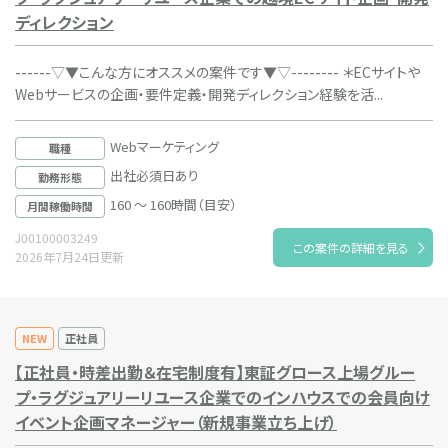
ディレクション
------▽▼こんな方にオススメの案件です▼▽-------- ＊ECサイトや
Webサービスの企画・要件定義・開発ディレクション経験を活...
Webマーケティング
職種
出社必須日あり
勤務形態
160 ～ 160時間（目安）
月間稼働時間
J00100003249
この案件の詳細を見る
2026年7月24日更新
NEW
正社員
【正社員・時差出勤＆在宅制度有】東証グロース上場グルー
プ・ラグジュアリーリユース企業でのインハウスでの会員向け
イベント企画マネージャー（新規事業立ち上げ）