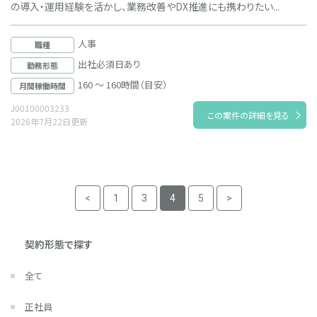
の導入・運用経験を活かし、業務改善やDX推進にも携わりたい...
人事
職種
出社必須日あり
勤務形態
160 ～ 160時間（目安）
月間稼働時間
J00100003233
この案件の詳細を見る
2026年7月22日更新
<
1
3
4
5
>
契約形態で探す
全て
正社員