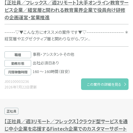
【正社員／フレックス／週2リモート】大手オンライン教育サー
ビス企業／経営層と関われる教育業界企業で役員向け研修
の企画運営・営業推進
------▽▼こんな方にオススメの案件です▼▽--------------------- ＊
経営層やエグゼクティブ層と関わりながら、ワン...
事務・アシスタントその他
職種
出社必須日あり
勤務形態
160 ～ 160時間（目安）
月間稼働時間
J00100003236
この案件の詳細を見る
2026年7月22日更新
正社員
【正社員／週3リモート／フレックス】クラウド型サービスを通
じ中小企業を応援するFintech企業でのカスタマーサポート