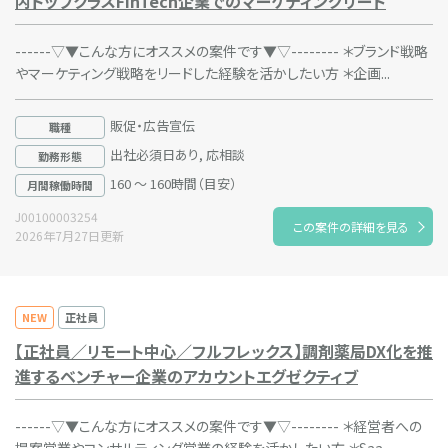
内トップクラスFinTech企業でのマーケティングリード
------▽▼こんな方にオススメの案件です▼▽-------- ＊ブランド戦略
やマーケティング戦略をリードした経験を活かしたい方 ＊企画...
販促・広告宣伝
職種
出社必須日あり, 応相談
勤務形態
160 ～ 160時間（目安）
月間稼働時間
J00100003254
この案件の詳細を見る
2026年7月27日更新
NEW
正社員
【正社員／リモート中心／フルフレックス】調剤薬局DX化を推
進するベンチャー企業のアカウントエグゼクティブ
------▽▼こんな方にオススメの案件です▼▽-------- ＊経営者への