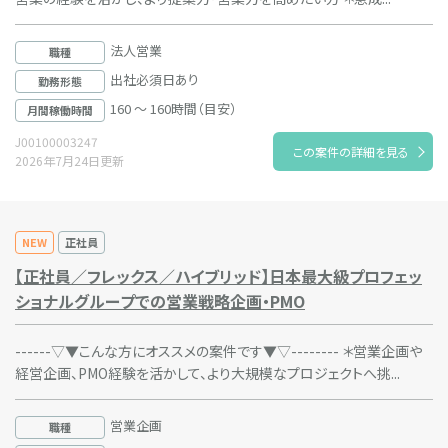
法人営業
職種
出社必須日あり
勤務形態
160 ～ 160時間（目安）
月間稼働時間
J00100003247
この案件の詳細を見る
2026年7月24日更新
NEW
正社員
【正社員／フレックス／ハイブリッド】日本最大級プロフェッ
ショナルグループでの営業戦略企画・PMO
------▽▼こんな方にオススメの案件です▼▽-------- ＊営業企画や
経営企画、PMO経験を活かして、より大規模なプロジェクトへ挑...
営業企画
職種