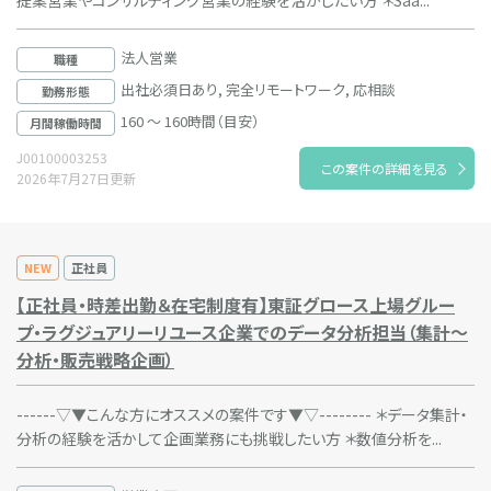
提案営業やコンサルティング営業の経験を活かしたい方 ＊Saa...
法人営業
職種
出社必須日あり, 完全リモートワーク, 応相談
勤務形態
160 ～ 160時間（目安）
月間稼働時間
J00100003253
この案件の詳細を見る
2026年7月27日更新
NEW
正社員
【正社員・時差出勤＆在宅制度有】東証グロース上場グルー
プ・ラグジュアリーリユース企業でのデータ分析担当（集計～
分析・販売戦略企画）
------▽▼こんな方にオススメの案件です▼▽-------- ＊データ集計・
分析の経験を活かして企画業務にも挑戦したい方 ＊数値分析を...