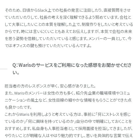
そのため、日頃からSlack上での社長の発言に注目したり、直接質問をさせ
ていただいたりして、社長の考えを深く理解できるよう努めています。会社と
して大事にしたいことの本質を理解した上で、制度作りをしたいと考えている
からです。時には言いにくいこともあえてお伝えしますが、本気で会社の未来
を思う姿勢を信頼していただいていると感じます。メンバーの一員として、今
ではオフィスの鍵も預けていただいているんですよ。
Q：Warisのサービスをご利用になった感想をお聞かせくださ
い。
担当者の方のレスポンスが早く、安心感がありました。
また、Warisのメンバーは女性の方も多く、紹介先企業の職場環境やコミュ
ニケーションの風土など、女性目線の細やかな情報をもらうことができた点
も良かったです。
これからWarisを利用しようと考えている方は、事前に「何にストレスを感じ
ているのか」「何に興味を持っているのか」自分の中で明確にしておくことを
おすすめします。私自身も人事担当者として採用面接を担当してきましたが、
やりたいことが明確な人はやはり魅力的ですし、思いを具体的な言葉で伝え