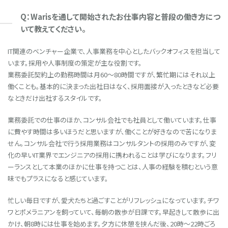
Q：Warisを通して開始されたお仕事内容と普段の働き方につ
いて教えてください。
IT関連のベンチャー企業で、人事業務を中心としたバックオフィスを担当して
います。採用や人事制度の策定が主な役割です。
業務委託契約上の勤務時間は月60〜80時間ですが、繁忙期にはそれ以上
働くことも。基本的に決まった出社日はなく、採用面接が入ったときなど必要
なときだけ出社するスタイルです。
業務委託での仕事のほか、コンサル会社でも社員として働いています。仕事
に費やす時間は多いほうだと思いますが、働くことが好きなので苦になりま
せん。コンサル会社で行う採用業務はコンサルタントの採用のみですが、変
化の早いIT業界でエンジニアの採用に携われることは学びになります。フリ
ーランスとして本業のほかに仕事を持つことは、人事の経験を積むという意
味でもプラスになると感じています。
忙しい毎日ですが、愛犬たちと過ごすことがリフレッシュになっています。チワ
ワとポメラニアンを飼っていて、毎朝の散歩が日課です。早起きして散歩に出
かけ、朝8時には仕事を始めます。夕方に休憩を挟んだ後、20時〜22時ごろ