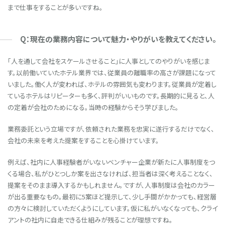
まで仕事をすることが多いですね。
Q：現在の業務内容について魅力・やりがいを教えてください。
「人を通して会社をスケールさせること」に人事としてのやりがいを感じま
す。以前働いていたホテル業界では、従業員の離職率の高さが課題になって
いました。働く人が変われば、ホテルの雰囲気も変わります。従業員が定着し
ているホテルはリピーターも多く、評判がいいものです。長期的に見ると、人
の定着が会社のためになる。当時の経験からそう学びました。
業務委託という立場ですが、依頼された業務を忠実に遂行するだけでなく、
会社の未来を考えた提案をすることを心掛けています。
例えば、社内に人事経験者がいないベンチャー企業が新たに人事制度をつ
くる場合、私がひとつしか案を出さなければ、担当者は深く考えることなく、
提案をそのまま導入するかもしれません。ですが、人事制度は会社のカラー
が出る重要なもの。最初に5案ほど提示して、少し手間がかかっても、経営層
の方々に検討していただくようにしています。仮に私がいなくなっても、クライ
アントの社内に自走できる仕組みが残ることが理想ですね。